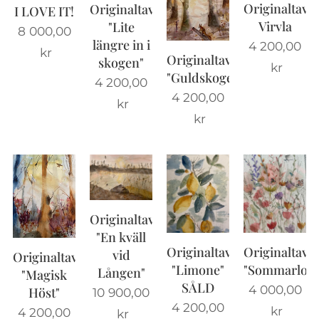
Originaltavla
Originaltavla
I LOVE IT!
Virvla
"Lite
8 000,00
längre in i
4 200,00
kr
Originaltavla
skogen"
kr
"Guldskogen"
4 200,00
4 200,00
kr
kr
Originaltavla
"En kväll
Originaltavla
Originaltavla
vid
Originaltavla
"Limone"
"Sommarlov"
Lången"
"Magisk
SÅLD
4 000,00
Höst"
10 900,00
4 200,00
kr
4 200,00
kr