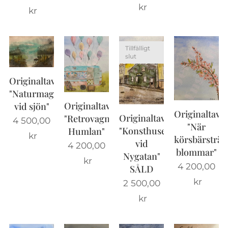
kr
kr
Tillfälligt
slut
Originaltavla
"Naturmagi
Originaltavla
vid sjön"
Originaltavla
Originaltavla
"Retrovagnen
4 500,00
"När
"Konsthuset
Humlan"
kr
körsbärsträ
vid
4 200,00
blommar"
Nygatan"
kr
4 200,00
SÅLD
kr
2 500,00
kr