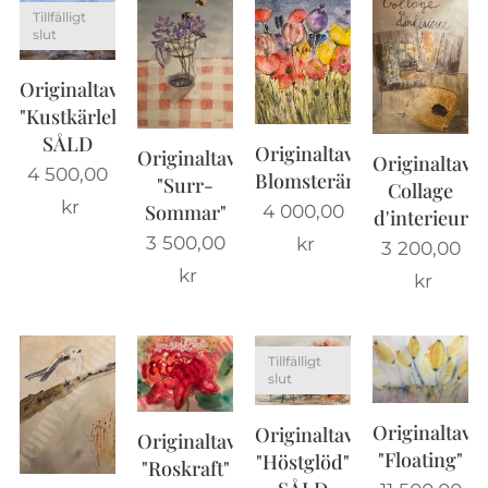
Tillfälligt
slut
Originaltavla
"Kustkärlek"
SÅLD
Originaltavla
Originaltavla
Originaltavla
4 500,00
Blomsteräng
"Surr-
Collage
kr
4 000,00
Sommar"
d'interieur
3 500,00
kr
3 200,00
kr
kr
Tillfälligt
slut
Originaltavla
Originaltavla
Originaltavla
"Floating"
"Höstglöd"
"Roskraft"