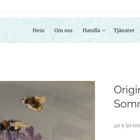
Hem
Om oss
Handla
Tjänster
Origi
Somm
40 x 50 cm