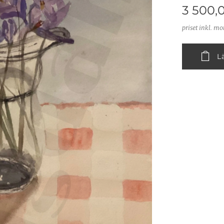
3 500,
priset inkl. m
L