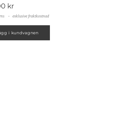
00
kr
oms
exklusive fraktkostnad
ägg i kundvagnen