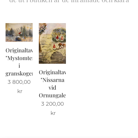
❤️
Originaltavla
"Mystomten
i
Originaltavla
granskogen"
"Nissarna
3 800,00
vid
kr
Ornungaleden"
3 200,00
kr