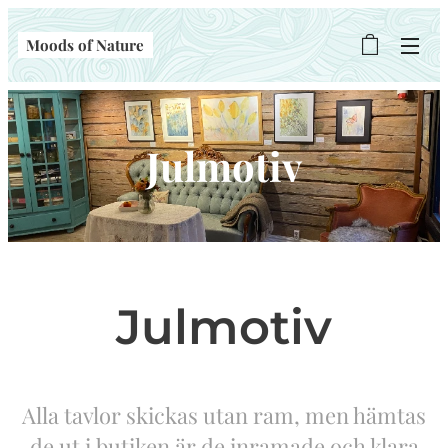
Moods of Nature
Julmotiv
Julmotiv
Alla tavlor skickas utan ram, men hämtas
de ut i butiken är de inramade och klara