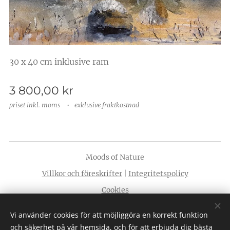
30 x 40 cm inklusive ram
3 800,00
kr
priset inkl. moms
exklusive fraktkostnad
Moods of Nature
Villkor och föreskrifter
|
Integritetspolicy
Cookies
Språk
Vi använder cookies för att möjliggöra en korrekt funktion
Svenska
American English
och säkerhet på vår hemsida, och för att erbjuda dig bästa