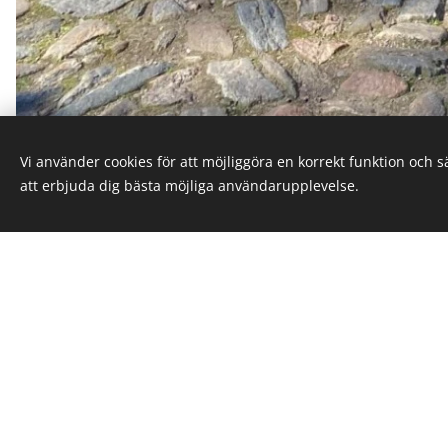
Vi använder cookies för att möjliggöra en korrekt funktion och 
att erbjuda dig bästa möjliga användarupplevelse.
Ett