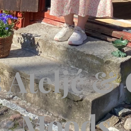
 Ateljé & 
Moods