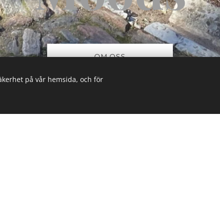
OM OSS
säkerhet på vår hemsida, och för
 blomstrande galler