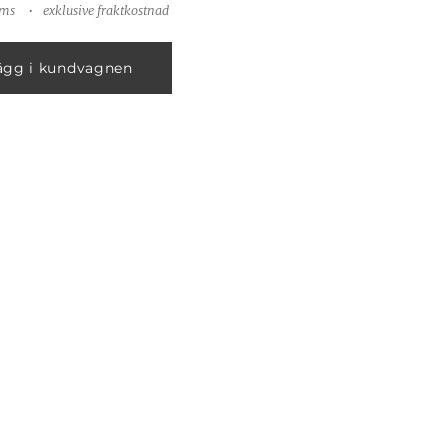
oms
exklusive fraktkostnad
ägg i kundvagnen