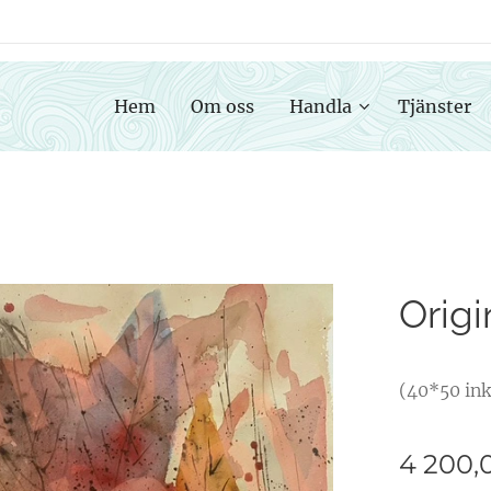
Hem
Om oss
Handla
Tjänster
Origi
(40*50 ink
4 200,