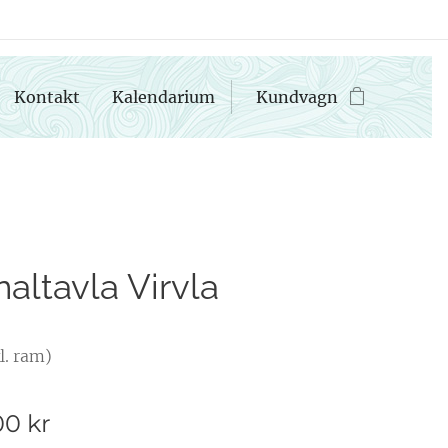
Kontakt
Kalendarium
Kundvagn
naltavla Virvla
l. ram)
00
kr