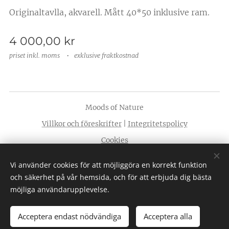
Originaltavlla, akvarell. Mått 40*50 inklusive ram.
4 000,00
kr
priset inkl. moms
exklusive fraktkostnad
Moods of Nature
Villkor och föreskrifter
|
Integritetspolicy
Cookies
Språk
Vi använder cookies för att möjliggöra en korrekt funktion
Svenska
American English
och säkerhet på vår hemsida, och för att erbjuda dig bästa
möjliga användarupplevelse.
Acceptera endast nödvändiga
Acceptera alla
Lägg i kundvagnen