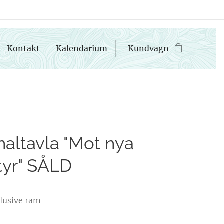
Kontakt
Kalendarium
Kundvagn
naltavla "Mot nya
tyr" SÅLD
klusive ram