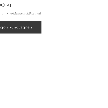
00
kr
oms
exklusive fraktkostnad
ägg i kundvagnen