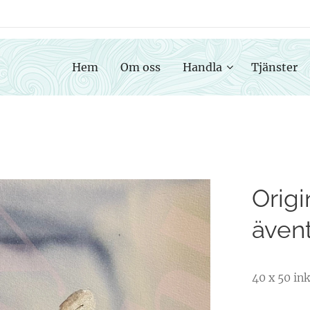
Hem
Om oss
Handla
Tjänster
Origi
även
40 x 50 in