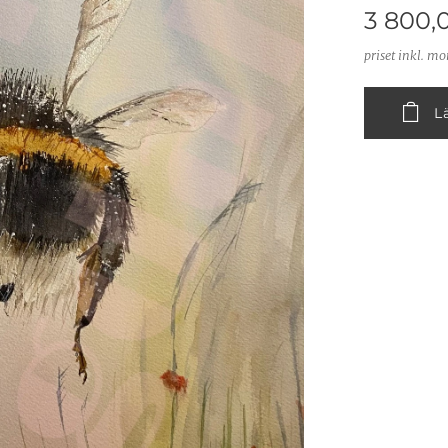
3 800,
priset inkl. m
L