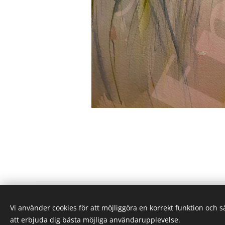
Moods of Nature
Vi använder cookies för att möjliggöra en korrekt funktion och 
Villkor och föreskrifter
|
Integritetspolicy
att erbjuda dig bästa möjliga användarupplevelse.