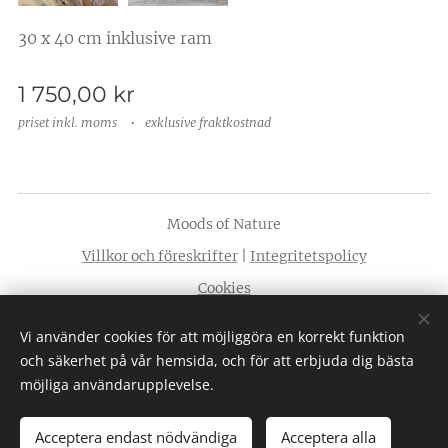
30 x 40 cm inklusive ram
1 750,00
kr
priset inkl. moms
exklusive fraktkostnad
Moods of Nature
Villkor och föreskrifter
|
Integritetspolicy
Cookies
Språk
Vi använder cookies för att möjliggöra en korrekt funktion
Svenska
American English
och säkerhet på vår hemsida, och för att erbjuda dig bästa
möjliga användarupplevelse.
Acceptera endast nödvändiga
Acceptera alla
Lägg i kundvagnen