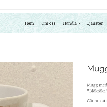
Hem
Om oss
Handla
Tjänster
Mug
Mugg med t
"Blåkråka
Går bra at