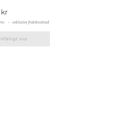
kr
oms
exklusive fraktkostnad
illfälligt slut