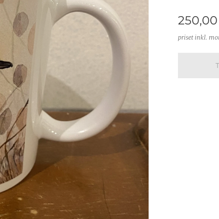
250,00
priset inkl. m
T