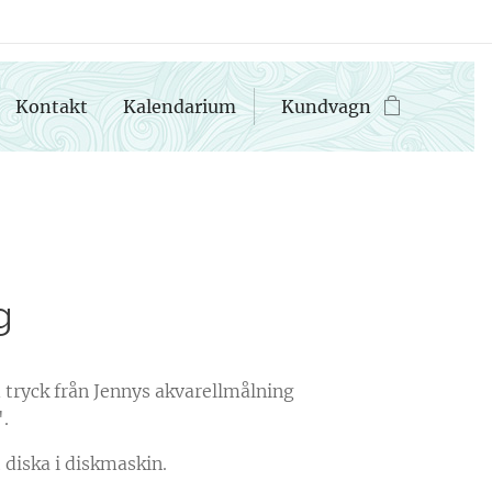
Kontakt
Kalendarium
Kundvagn
g
ryck från Jennys akvarellmålning
".
t diska i diskmaskin.