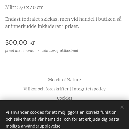
Mått: 40 x 40 cm
Endast fodralet skickas, men vid handel i butiken så
är innerkudde inkluderat i priset.
500,00
kr
priset inkl. moms
exklusive fraktkostnad
Moods of Nature
Villkor och föreskrifter
|
Integritetspolicy
Cookies
Språk
Vi använder cookies för att möjliggöra en korrekt funktion
Svenska
American English
och säkerhet på vår hemsida, och för att erbjuda dig bästa
möjliga användarupplevelse.